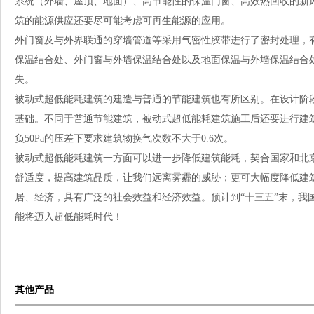
系统（外墙、屋顶、地面）、高节能性的保温门窗、高效热回收的新
筑的能源供应还要尽可能考虑可再生能源的应用。
外门窗及与外界联通的穿墙管道等采用气密性胶带进行了密封处理，
保温结合处、外门窗与外墙保温结合处以及地面保温与外墙保温结合
失。
被动式超低能耗建筑的建造与普通的节能建筑也有所区别。在设计阶
基础。不同于普通节能建筑，被动式超低能耗建筑施工后还要进行建
负50Pa的压差下要求建筑物换气次数不大于0.6次。
被动式超低能耗建筑一方面可以进一步降低建筑能耗，契合国家和北
舒适度，提高建筑品质，让我们远离雾霾的威胁；更可大幅度降低建
居、经济，具有广泛的社会效益和经济效益。预计到“十三五”末，我国
能将迈入超低能耗时代！
其他产品