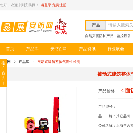
您好，欢迎来到安防网！
请登录
免费注册
产品
请输入搜索
自然灾害防护产品
监控设备
首页
产品库
安防百科
产品资讯
行业展会
安防网
产品库
被动式建筑整体气密性检测
推
广
咨
被动式建筑整体
询
《
< 面
产品价格：
产品型号：
品
牌：其它品牌
公司名称：上海亨合