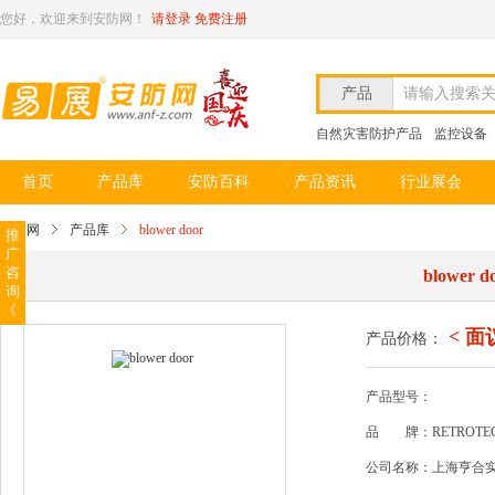
您好，欢迎来到安防网！
请登录
免费注册
产品
请输入搜索
自然灾害防护产品
监控设备
首页
产品库
安防百科
产品资讯
行业展会
安防网
产品库
blower door
推
广
咨
blower d
询
《
< 面
产品价格：
产品型号：
品
牌：RETROTE
公司名称：上海亨合