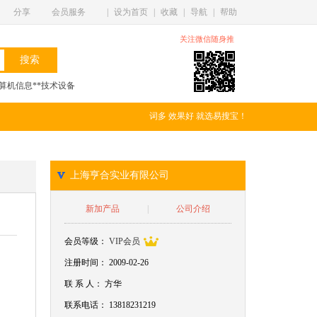
分享
会员服务
|
设为首页
|
收藏
|
导航
|
帮助
关注微信随身推
算机信息**技术设备
词多 效果好 就选易搜宝！
上海亨合实业有限公司
新加产品
|
公司介绍
会员等级：
VIP会员
注册时间： 2009-02-26
联
系
人：
方华
联系电话：
13818231219