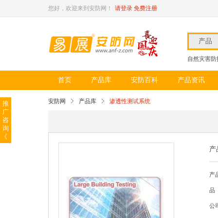
您好，欢迎来到安防网！
请登录
免费注册
产品
自然灾害防
首页
产品库
安防百科
产品资讯
安防网
产品库
渗透性测试系统
推
广
咨
询
《
产
产
品
公