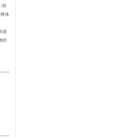
/鼓
)整体
数据
物的