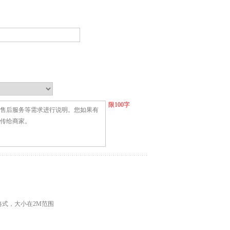
限
100
字
G格式，大小在2M范围