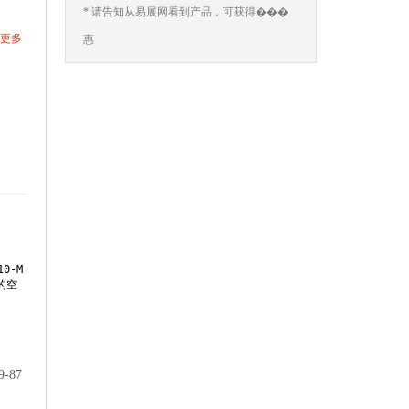
* 请告知从易展网看到产品，可获得���
更多
惠
0-M
的空
87