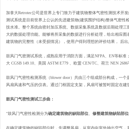
加拿大Retrotec公司是世界上专门致力于建筑物整体气密性测技术
测试系统是目前世界上公认的先进建筑物(建筑围护结构)整体气密性
技水准。整个系统由密封加压系统、数据采集系统及数据后期处理三
大的数据处理功能。能够将所采集的数据进行分析处理，给出相应图
建筑物的完整性（未受损情况），使用户得到理想的评价结果， 后
鼓风门气密测试系统，成熟应用于消防方面，满足NFPA、EN等标准； 
大 CGSB 149.10、美国 ASTM E779 、欧盟 CEN/TC、荷兰 NEN 26
鼓风门气密性检测系统（blower door）共由三个组成部分构成
风扇风速和气压的仪表。通过门框固定支架，风扇可被暂时固定在建
鼓风门气密性测试三步曲：
“鼓风门气密性检测分为
确定建筑物的缺陷部位
、
修整建筑物缺陷部位
在确定建筑物的缺陷部位时，先调整风扇，从室内向室外抽出空气，直