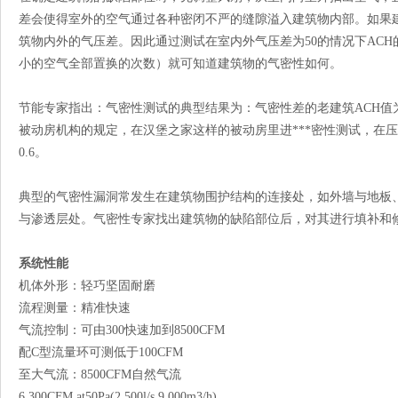
差会使得室外的空气通过各种密闭不严的缝隙溢入建筑物内部。如果
筑物内外的气压差。因此通过测试在室内外气压差为50的情况下AC
小的空气全部置换的次数）就可知道建筑物的气密性如何。
节能专家指出：气密性测试的典型结果为：气密性差的老建筑ACH值为12 
被动房机构的规定，在汉堡之家这样的被动房里进***密性测试，在
0.6。
典型的气密性漏洞常发生在建筑物围护结构的连接处，如外墙与地板
与渗透层处。气密性专家找出建筑物的缺陷部位后，对其进行填补和
系统性能
机体外形：轻巧坚固耐磨
流程测量：精准快速
气流控制：可由300快速加到8500CFM
配C型流量环可测低于100CFM
至
大气流：8500CFM自然气流
6,300CFM at50Pa(2,500l/s,9,000m3/h)