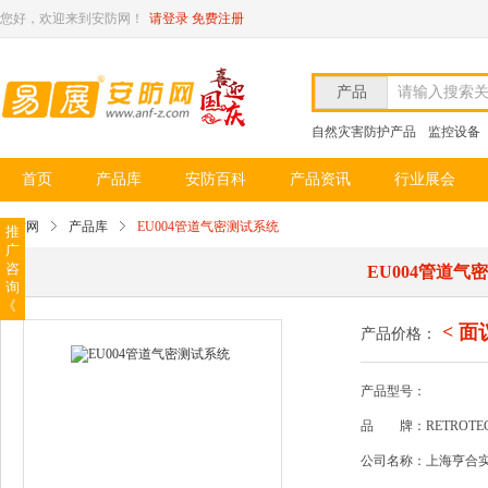
您好，欢迎来到安防网！
请登录
免费注册
产品
请输入搜索
自然灾害防护产品
监控设备
首页
产品库
安防百科
产品资讯
行业展会
安防网
产品库
EU004管道气密测试系统
推
广
咨
EU004管道气
询
《
< 面
产品价格：
产品型号：
品
牌：RETROTE
公司名称：上海亨合