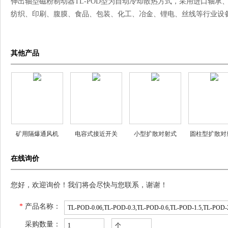
伸出轴型磁粉制动器TL-POD型为自动冷却散热方式，采用进口轴
纺织、印刷、腹膜、食品、包装、化工、冶金、锂电、丝线等行业设
其他产品
矿用隔爆通风机
电容式接近开关
小型扩散对射式
圆柱型扩散对
YBT-1.1 YBT-2.2
ZYCA18S-8NA/R1
CA31-2 CA35-2
CA31C-1 CA3
在线询价
YBT-4 YBT-5.5
ZYCA18S-8NB/R1
CA31-1R
CA31C-1
ZYCA18S-8NC/R1
您好，欢迎询价！我们将会尽快与您联系，谢谢！
*
产品名称：
采购数量：