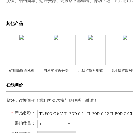
度快、结构简单、运转安静、无振动不漏磁粉、传动平稳且经久耐用
其他产品
矿用隔爆通风机
电容式接近开关
小型扩散对射式
圆柱型扩散对
YBT-1.1 YBT-2.2
ZYCA18S-8NA/R1
CA31-2 CA35-2
CA31C-1 CA3
在线询价
YBT-4 YBT-5.5
ZYCA18S-8NB/R1
CA31-1R
CA31C-1
ZYCA18S-8NC/R1
您好，欢迎询价！我们将会尽快与您联系，谢谢！
*
产品名称：
采购数量：