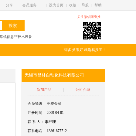
分享
会员服务
|
设为首页
|
收藏
|
导航
|
帮助
关注微信随身推
算机信息**技术设备
词多 效果好 就选易搜宝！
无锡市昌林自动化科技有限公司
新加产品
|
公司介绍
会员等级：
免费会员
注册时间： 2009-04-01
联
系
人：
李经理
联系电话：
13861877712