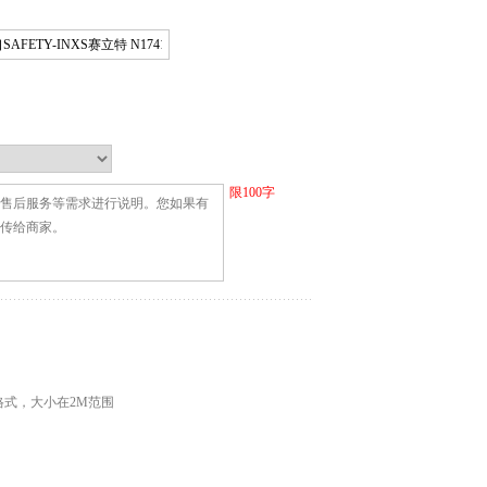
限
100
字
G格式，大小在2M范围