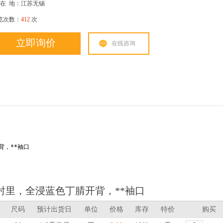
在
地：江苏无锡
览次数：
412
次
立即询价
在线咨询
开背，**袖口
 针织绒衬里，全浸蓝色丁腈开背，**袖口
尺码
预计出货日
单位
价格
库存
特价
购买