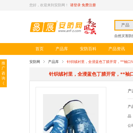
您好，欢迎来到安防网！
请登录
免费注册
产品
自然灾害防
首页
产品库
安防百科
产品资讯
安防网
产品库
针织绒衬里，全浸蓝色丁腈开背，**袖口SAFETY-
推
广
咨
针织绒衬里，全浸蓝色丁腈开背，**袖口SAFET
询
《
产
产品
品
公