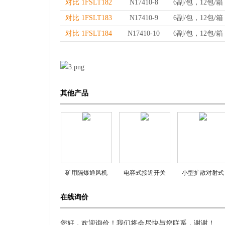
对比 1FSLT182
N17410-8
6副/包，12包/箱
对比 1FSLT183
N17410-9
6副/包，12包/箱
对比 1FSLT184
N17410-10
6副/包，12包/箱
其他产品
矿用隔爆通风机
电容式接近开关
小型扩散对射式
YBT-1.1 YBT-2.2
ZYCA18S-8NA/R1
CA31-2 CA35-2
在线询价
YBT-4 YBT-5.5
ZYCA18S-8NB/R1
CA31-1R
ZYCA18S-8NC/R1
您好，欢迎询价！我们将会尽快与您联系，谢谢！