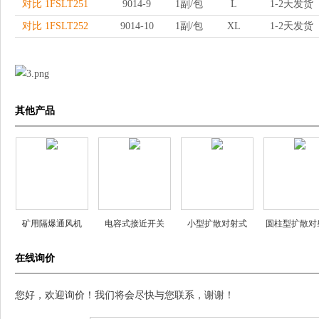
对比 1FSLT251
9014-9
1副/包
L
1-2天发货
对比 1FSLT252
9014-10
1副/包
XL
1-2天发货
其他产品
矿用隔爆通风机
电容式接近开关
小型扩散对射式
圆柱型扩散对
YBT-1.1 YBT-2.2
ZYCA18S-8NA/R1
CA31-2 CA35-2
CA31C-1 CA3
在线询价
YBT-4 YBT-5.5
ZYCA18S-8NB/R1
CA31-1R
CA31C-1
ZYCA18S-8NC/R1
您好，欢迎询价！我们将会尽快与您联系，谢谢！