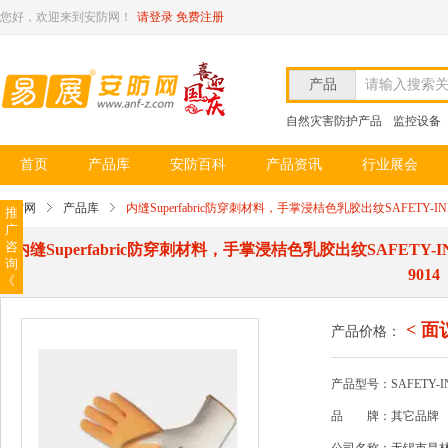
您好，欢迎来到安防网！
请登录
免费注册
产品
请输入搜索
自然灾害防护产品
监控设备
首页
产品库
安防百科
产品资讯
行业展会
安防网
产品库
内缝Superfabric防穿刺材料，手掌浸桔色乳胶出纹SAFETY-INX
推
广
咨
内缝Superfabric防穿刺材料，手掌浸桔色乳胶出纹SAFETY-IN
询
9014
《
< 面
产品价格：
产品型号：SAFETY-I
品
牌：其它品牌