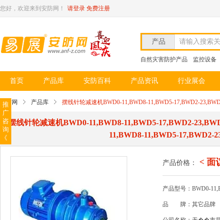
您好，欢迎来到安防网！
请登录
免费注册
产品
请输入搜索
自然灾害防护产品
监控设备
首页
产品库
安防百科
产品资讯
行业展会
安防网
产品库
摆线针轮减速机BWD0-11,BWD8-11,BWD5-17,BWD2-23,BWD1-29
推
广
咨
摆线针轮减速机BWD0-11,BWD8-11,BWD5-17,BWD2-23,BWD1-2
询
11,BWD8-11,BWD5-17,BWD2-2
《
< 面
产品价格：
产品型号：BWD0-11,BWD
品
牌：其它品牌