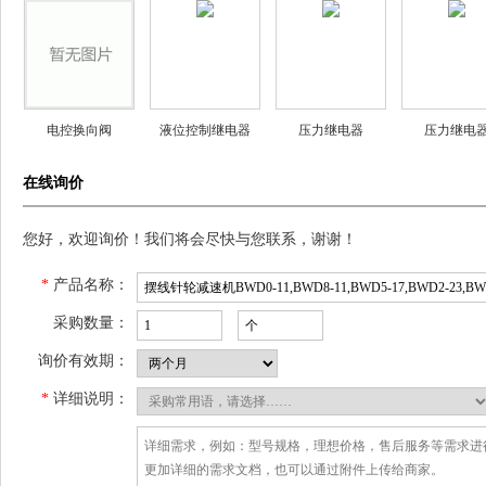
电控换向阀
液位控制继电器
压力继电器
压力继电
Q23D2C-L15 N-意
YKJD24-500
EYX25-4 EYX26-4
EYX15-6 EYX
在线询价
大利NASS（那
YKJD24-1000
氏）线圈
您好，欢迎询价！我们将会尽快与您联系，谢谢！
*
产品名称：
采购数量：
询价有效期：
*
详细说明：