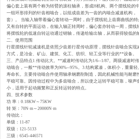
偏心套上装有两个称为转臂的滚柱轴承，形成H机构、两个摆线轮的
一组环形排列的针齿相啮合，以组成齿差为一齿的内啮合减速机构，
套）。 当输入轴带着偏心套转动一周时，由于摆线轮上齿廓曲线的
又有自转的平面运动，在输入轴正转周时，偏心套亦转动一周，摆线
将摆线轮的低速自转运动通过销轴，传递给输出轴，从而获得较低的
二、使用范围
行星摆线针轮减速机是依照少齿差行星传动原理，摆线针齿啮合实现
方式，是冶金、矿山、建筑、化工、纺织、轻工业等行业的**设备。
三、产品特点1.传动比大。**减速时传动比为1/6--1/87。两级减速时传
动啮合，一般**传动效率为90%--95%。3.结构紧凑，体积小，重量轻
寿命长。主要传动啮合件使用轴承钢磨削制造，因此机械性能与耐磨性
平稳可靠。因传动过程中为多齿啮合，所以使之运转平稳可靠，噪声低
小，适用于起动频繁和正反转运转的特点。
四、技术参数
功 率：0.18KW～75KW
转 矩：70N·m～20000N·m
传动比：
单级：11-87
双级：121-5133
三级：6545-446571