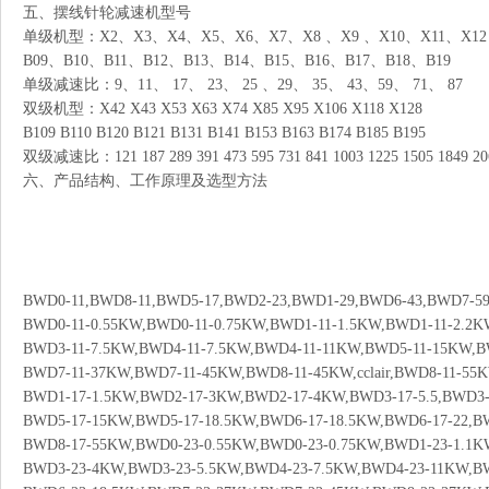
五、摆线针轮减速机型号
单级机型：X2、X3、X4、X5、X6、X7、X8 、X9 、X10、X11、X12
B09、B10、B11、B12、B13、B14、B15、B16、B17、B18、B19
单级减速比：9、11、 17、 23、 25 、29、 35、 43、59、 71、 87
双级机型：X42 X43 X53 X63 X74 X85 X95 X106 X118 X128
B109 B110 B120 B121 B131 B141 B153 B163 B174 B185 B195
双级减速比：121 187 289 391 473 595 731 841 1003 1225 1505 1849 206
六、产品结构、工作原理及选型方法
BWD0-11,BWD8-11,BWD5-17,BWD2-23,BWD1-29,BWD6-43,BWD
BWD0-11-0.55KW,BWD0-11-0.75KW,BWD1-11-1.5KW,BWD1-11-2.2K
BWD3-11-7.5KW,BWD4-11-7.5KW,BWD4-11-11KW,BWD5-11-15KW,BW
BWD7-11-37KW,BWD7-11-45KW,BWD8-11-45KW,cclair,BWD8-11-55
BWD1-17-1.5KW,BWD2-17-3KW,BWD2-17-4KW,BWD3-17-5.5,BWD3-
BWD5-17-15KW,BWD5-17-18.5KW,BWD6-17-18.5KW,BWD6-17-22,B
BWD8-17-55KW,BWD0-23-0.55KW,BWD0-23-0.75KW,BWD1-23-1.1K
BWD3-23-4KW,BWD3-23-5.5KW,BWD4-23-7.5KW,BWD4-23-11KW,B