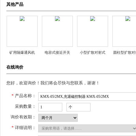
其他产品
矿用隔爆通风机
电容式接近开关
小型扩散对射式
圆柱型扩散对
YBT-1.1 YBT-2.2
ZYCA18S-8NA/R1
CA31-2 CA35-2
CA31C-1 CA3
在线询价
YBT-4 YBT-5.5
ZYCA18S-8NB/R1
CA31-1R
CA31C-1
ZYCA18S-8NC/R1
您好，欢迎询价！我们将会尽快与您联系，谢谢！
*
产品名称：
采购数量：
询价有效期：
*
详细说明：