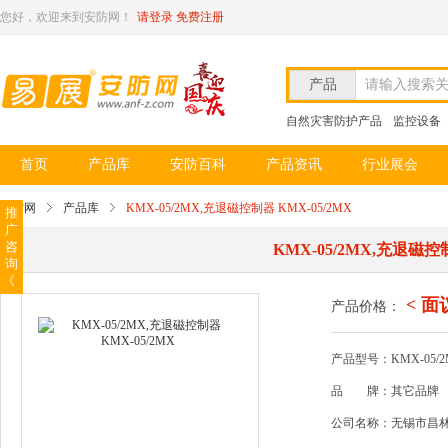
您好，欢迎来到安防网！
请登录
免费注册
产品
请输入搜索
自然灾害防护产品
监控设备
首页
产品库
安防百科
产品资讯
行业展会
安防网
产品库
KMX-05/2MX,充退磁控制器 KMX-05/2MX
推
广
咨
KMX-05/2MX,充退磁控制
询
《
< 面
产品价格：
产品型号：KMX-05/2
品
牌：其它品牌
公司名称：无锡市昌