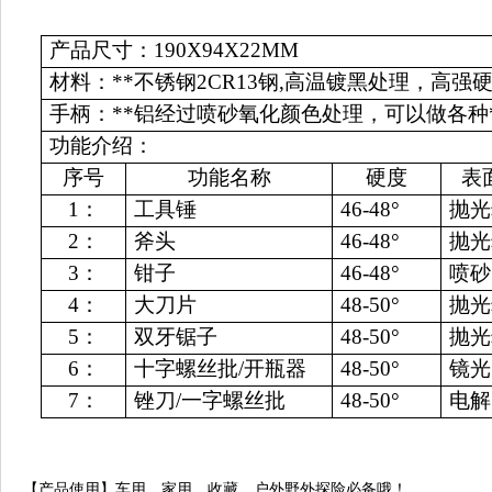
产品尺寸：190X94X22MM
材料：**不锈钢2CR13钢,高温镀黑处理，高强硬
手柄：**铝经过喷砂氧化颜色处理，可以做各种
功能介绍：
序号
功能名称
硬度
表
1：
工具锤
46-48°
抛光
2：
斧头
46-48°
抛光
3：
钳子
46-48°
喷砂
4：
大刀片
48-50°
抛光
5：
双牙锯子
48-50°
抛光
6：
十字螺丝批/开瓶器
48-50°
镜光
7：
锉刀/一字螺丝批
48-50°
电解
【产品使用】车用，家用，收藏，户外野外探险必备哦！