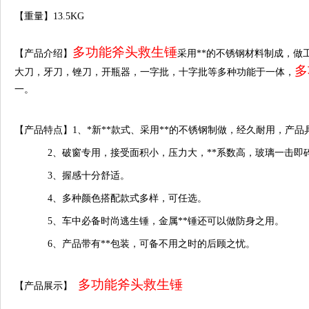
【重量】13.5KG
多功能斧头救生锤
【产品介绍】
采用**的不锈钢材料制成，做
多
大刀，牙刀，锉刀，开瓶器，一字批，十字批等多种功能于一体，
一。
【产品特点】
1
、*新**款式、采用**的不锈钢制做，经久耐用，
产品
2、破窗专用，接受面积小，压力大，
**系数高，玻璃一击即
3、握感十分舒适。
4、多种颜色搭配
款式多样，可任选。
5、车中必备时尚逃生锤，
金属**锤还可以做防身之用。
6、
产品带有**包装，可备不用之时的后顾之忧。
多功能斧头救生锤
【产品展示】