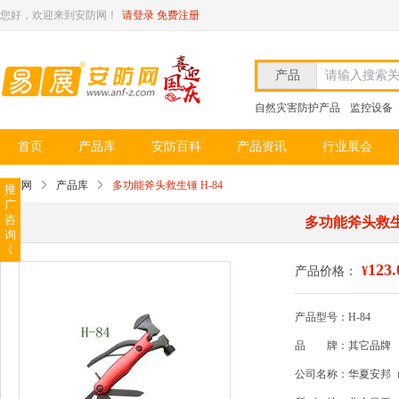
您好，欢迎来到安防网！
请登录
免费注册
产品
请输入搜索
自然灾害防护产品
监控设备
首页
产品库
安防百科
产品资讯
行业展会
安防网
产品库
多功能斧头救生锤 H-84
推
广
咨
多功能斧头救生锤
询
《
123.
产品价格：
¥
产品型号：H-84
品
牌：其它品牌
公司名称：华夏安邦