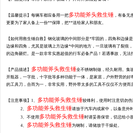
多功能斧头救生锤
【温馨提示】每辆车都应备用一把
，有备无
更要为了家人备上一份**保障，把**送给家人和朋友。
【如何用救生锤自救】钢化玻璃的中间部分是*牢固的，四角和边缘是
边缘和四角，尤其是玻璃上方边缘*中间的地方，一旦玻璃有了裂痕
的边角砸烂。是一款非常实惠超值的行车必备产品！若遇事故，无法打
多功能斧头救生锤
【产品描述】
全不锈钢制做，经久耐用。集
开瓶器，一字批，十字批等多种功能于一体，是家居，户外野营的好
的工具刀，合而为一，非常实用，野外带太多的工具不仅仅不方便而
多功能斧头救生锤
【注意事项】
1
、
较锋利，使用时注意切勿伤
多功能斧头救生锤
2、
请放于汽车内或家中，以备意外
多功能斧头救生锤
3、不使用
时请妥善保管，切忌给小
多功能斧头救生锤
4、
为钢制，请储放于干燥处。