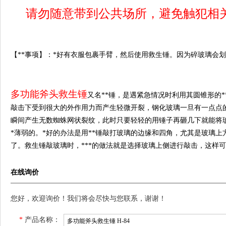
请勿随意带到公共场所，避免触犯相
【**事项】：*好有衣服包裹手臂，然后使用救生锤。因为碎玻璃会
多功能斧头救生锤
又名**锤，是遇紧急情况时利用其圆锥形的
敲击下受到很大的外作用力而产生轻微开裂，钢化玻璃一旦有一点点
瞬间产生无数蜘蛛网状裂纹，此时只要轻轻的用锤子再砸几下就能将玻
*薄弱的。*好的办法是用**锤敲打玻璃的边缘和四角，尤其是玻璃
了。救生锤敲玻璃时，***的做法就是选择玻璃上侧进行敲击，这样
在线询价
您好，欢迎询价！我们将会尽快与您联系，谢谢！
*
产品名称：