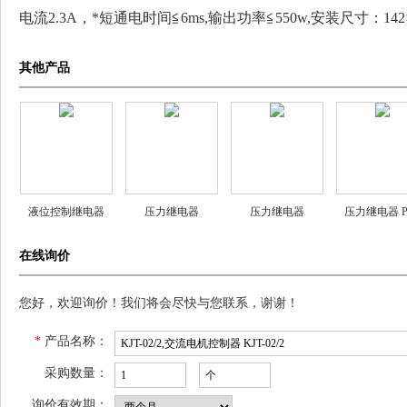
电流2.3A，*短通电时间≦6ms,输出功率≦550w,安装尺寸：142
其他产品
液位控制继电器
压力继电器
压力继电器
压力继电器 P
YKJD24-500
EYX25-4 EYX26-4
EYX15-6 EYX63-6
Fa6D-A PD-Fc
在线询价
YKJD24-1000
PD-Fa6D-
您好，欢迎询价！我们将会尽快与您联系，谢谢！
*
产品名称：
采购数量：
询价有效期：