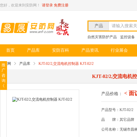
您好，欢迎来到安防网！
请登录
免费注册
产品
请输入搜索
自然灾害防护产品
监控设备
首页
产品库
安防百科
产品资讯
行业展会
安防网
产品库
KJT-02/2,交流电机控制器 KJT-02/2
推
广
咨
KJT-02/2,交流电机控
询
《
< 面
产品价格：
产品型号：KJT-02/2
品
牌：其它品牌
公司名称：无锡市昌